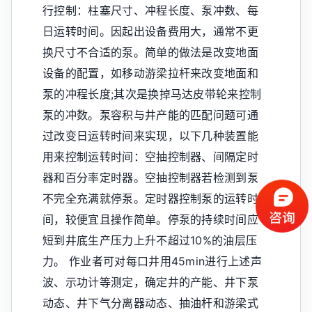
行控制：柱塞尺寸、冲程长度、泵冲数、每
日运转时间。因起出设备费用大，通常不更
换尺寸不合适的泵。简单的做法是改变地面
设备的配置，如移动游梁拉杆来改变地面和
泵的冲程长度;其次是换掉马达皮带轮来控制
泵的冲数。泵容积与井产能的匹配问题可通
过改变日运转时间来实现，以下几种装置能
用来控制运转时间：空抽控制器、间隔定时
器和百分率定时器。空抽控制器若检测到泵
不完全充满就停泵。定时器控制泵的运转时
间，较便宜且操作简单。停泵的持续时间应
短到井底生产压力上升不超过10%的油层压
力。 作业者可对每口井用45min进行上述声
波、示功计等测定，确定井的产能、井下泵
动态、井下气分离器动态、抽油杆和游梁式