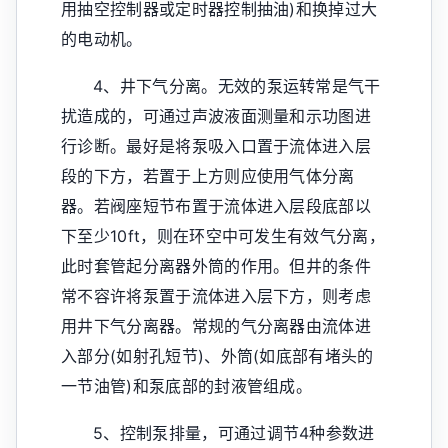
用抽空控制器或定时器控制抽油)和换掉过大
的电动机。
4、井下气分离。无效的泵运转常是气干
扰造成的，可通过声波液面测量和示功图进
行诊断。最好是将泵吸入口置于流体进入层
段的下方，若置于上方则应使用气体分离
器。若阀座短节布置于流体进入层段底部以
下至少10ft，则在环空中可发生有效气分离，
此时套管起分离器外筒的作用。但井的条件
常不容许将泵置于流体进入层下方，则考虑
用井下气分离器。常规的气分离器由流体进
入部分(如射孔短节)、外筒(如底部有堵头的
一节油管)和泵底部的封液管组成。
5、控制泵排量，可通过调节4种参数进