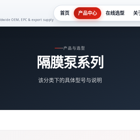
首页
产品中心
在线选型
关
orldwide OEM, EPC & export supply
化工泵系列
真空泵系
产品与选型
液下泵系列
齿轮油泵
隔膜泵系列
多级泵系列
卫生泵系
该分类下的具体型号与说明
隔膜泵系列
水泵控制
螺杆泵系列
二次供水
潜水泵系列
一体化预