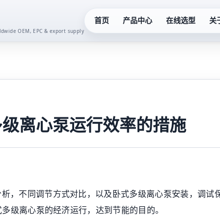
首页
产品中心
在线选型
关
orldwide OEM, EPC & export supply
化工泵系列
真空泵系
液下泵系列
齿轮油泵
多级泵系列
卫生泵系
多级离心泵运行效率的措施
隔膜泵系列
水泵控制
螺杆泵系列
二次供水
分析，不同调节方式对比，以及卧式多级离心泵安装，调试
潜水泵系列
一体化预
式多级离心泵的经济运行，达到节能的目的。