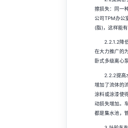
擦损失：同一
公司TPM办
(脂)，这样能
2.2.1
在大力推广的为
卧式多级离心
2.2.2
增加了流体的
涂料或涂漆使
动损失增加。车
都是集水池，
3 叶轮车