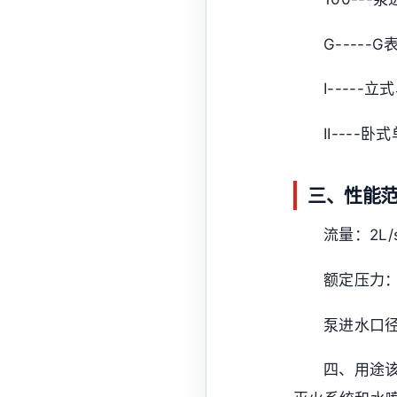
G-----G
I-----
II----
三、性能
流量：2L/s
额定压力：0
泵进水口径
四、用途