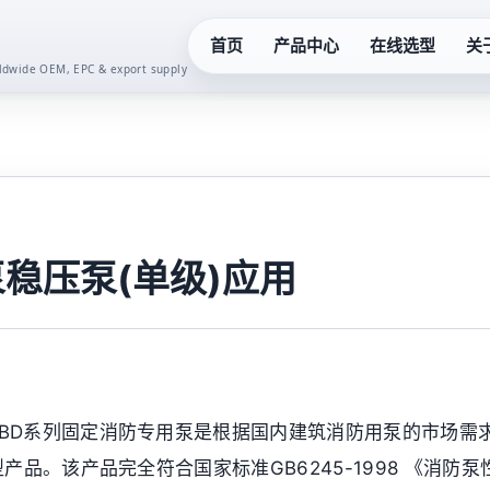
首页
产品中心
在线选型
关
orldwide OEM, EPC & export supply
化工泵系列
真空泵系
液下泵系列
齿轮油泵
多级泵系列
卫生泵系
稳压泵(单级)应用
隔膜泵系列
水泵控制
螺杆泵系列
二次供水
XBD系列固定消防专用泵是根据国内建筑消防用泵的市场需
潜水泵系列
一体化预
产品。该产品完全符合国家标准GB6245-1998 《消防