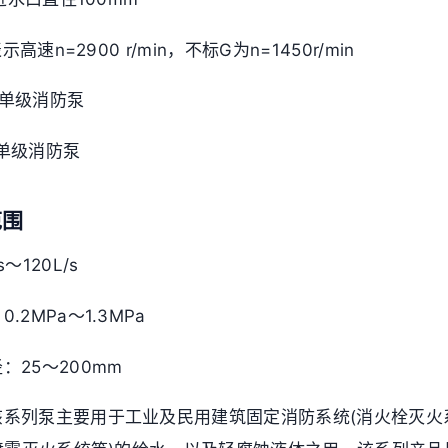
表示高速n=2900 r/min，不标G为n=1450r/min
立式单级消防泵
卧式单级消防泵
范围
～120L/s
.2MPa～1.3MPa
：25～200mm
该系列泵主要用于工业及民用建筑固定消防系统(消火栓灭火