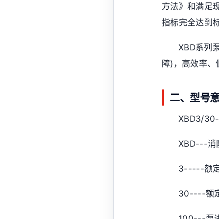
方法》和满足
指标完全达到
XBD系
障)，高效率
二、型号
XBD3/30-1
XBD--
3-----额
30----额
100---