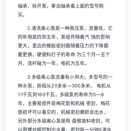
轴承，拆开泵，拿出轴承看上面的型号购
买。
2.清洗离心泵是一种高压泵，流量低，它
的年限是四到五年，泵组件随着汽 蚀的影响
更大，里边的橡胶密封圈随着压力的下降都
要更换，硬塑料打子的寿命 为三个月—五个
月，连杆轴为一年，电机为五年。
3.多级离心泵流量有小到大，多型号的一
种水泵，扬程从20多米—300多米， 电机从
1.1千瓦到160千瓦，多级泵的寿命为5—8
年，主要易损件是梅花垫和机械 密封，梅花
垫损坏可以看见的，机械密封磨损会出水，
另外部分多级离心泵是用 盘根填料密封，可
以用螺丝帽控制出水量，密封每一分钟6滴水