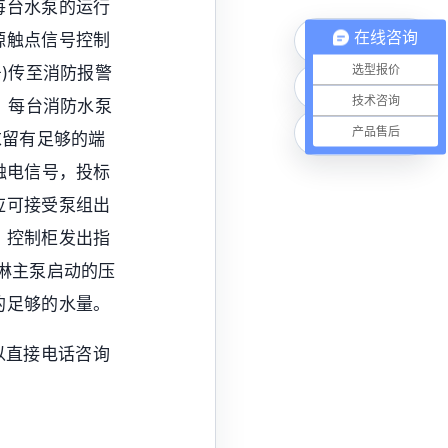
每台水泵的运行
在线咨询
源触点信号控制
电话咨询
选型报价
)传至消防报警
微信联系
技术咨询
。每台消防水泵
在线咨询
产品售后
求留有足够的端
触电信号，投标
应可接受泵组出
，控制柜发出指
淋主泵启动的压
的足够的水量。
以直接电话咨询