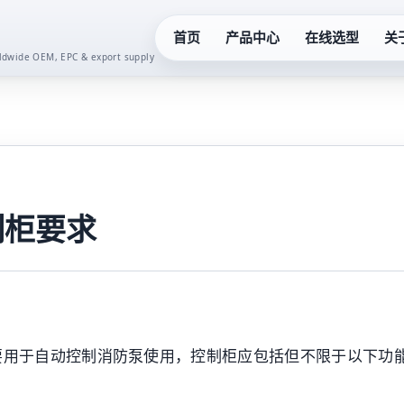
首页
产品中心
在线选型
关
orldwide OEM, EPC & export supply
化工泵系列
真空泵系
液下泵系列
齿轮油泵
多级泵系列
卫生泵系
制柜要求
隔膜泵系列
水泵控制
螺杆泵系列
二次供水
要用于自动控制消防泵使用，控制柜应包括但不限于以下功
潜水泵系列
一体化预