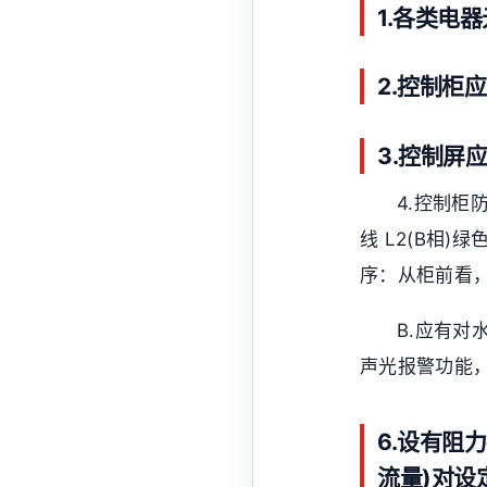
1.各类电
2.控制柜
3.控制屏
4.控制柜
线 L2(B相)
序：从柜前看，
B.应有
声光报警功能
6.设有阻
流量)对设