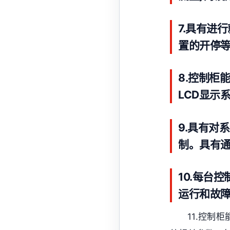
7.具有进
置的开停
8.控制柜
LCD显示
9.具有对
制。具有
10.每台
运行和故
11.控制