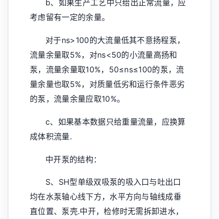
b、如果生产工艺中只给出正常流量，应
考虑留有一定的余量。
对于ns>100的大流量低其不意扬程泵，
流量余量取5%，对ns<50的小流量高扬和
泵，流量余量取10%，50≤ns≤100的泵，流
量余量也取5%，对质量低劣和运行条件恶劣
的泵，流量余量应取10%。
c、如果基本数据只给重量流量，应换算
成体积流量.
中开泵的结构：
S、SH型单级双吸泵的吸入口与吐出口
均在水泵轴心线下方，水平方向与轴线成垂
直位置、泵壳.中开，检修时无需拆卸进水，