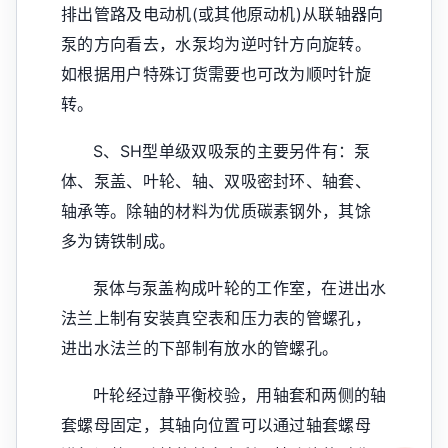
排出管路及电动机(或其他原动机)从联轴器向
泵的方向看去，水泵均为逆吋针方向旋转。
如根据用户特殊订货需要也可改为顺吋针旋
转。
S、SH型单级双吸泵的主要另件有：泵
体、泵盖、叶轮、轴、双吸密封环、轴套、
轴承等。除轴的材料为优质碳素钢外，其馀
多为铸铁制成。
泵体与泵盖构成叶轮的工作室，在进出水
法兰上制有安装真空表和压力表的管螺孔，
进出水法兰的下部制有放水的管螺孔。
叶轮经过静平衡校验，用轴套和两侧的轴
套螺母固定，其轴向位置可以通过轴套螺母