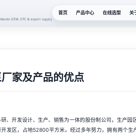
首页
产品中心
在线选型
关
orldwide OEM, EPC & export supply
化工泵系列
真空泵系
液下泵系列
齿轮油泵
多级泵系列
卫生泵系
泵厂家及产品的优点
隔膜泵系列
水泵控制
螺杆泵系列
二次供水
科研、开发设计、生产、销售为一体的股份制公司，生产园
潜水泵系列
一体化预
开发区，占地52800平方米。经过多年努力，拥有两个生