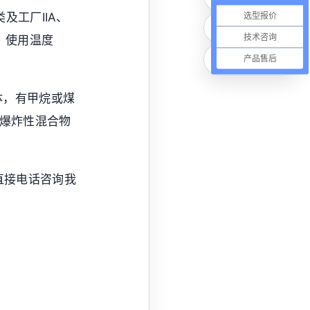
选型报价
及工厂IIA、
微信联系
技术咨询
所。使用温度
在线咨询
产品售后
体，有甲烷或煤
存在爆炸性混合物
直接电话咨询我