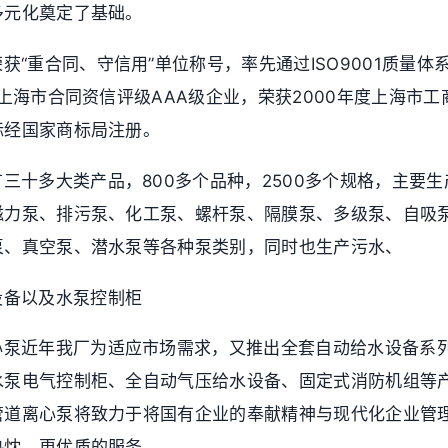
多元化奠定了基础。
获“重合同、守信用”单位称号，率先通过ISO9001质量体
度上海市合同资信评级AAA级企业，荣获2000年度上海市
标经国家商标局注册。
三十多大类产品，800多个品种，2500多个规格，主要
磁力泵、排污泵、化工泵、螺杆泵、隔膜泵、多级泵、自吸
泵、真空泵、潜水泵等各种泵类别，同时也生产污水、
设备以及水泵控制柜
心泵近年我厂为适应市场需求，又推出全套自动给水设备系
水泵电气控制柜、全自动气压给水设备、固定式消防机组等
管道离心泵将致力于将国有企业的奉献精神与现代化企业管
热忱、更优质的服务。