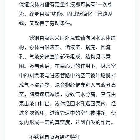
保证泵体内储有定量引液即可具有“一次引
流、终身自吸"功能。因此既简化了管路系
统，又改善了劳动条件。
锈钢自吸泵采用外混式轴向回水泵体结
构，泵体由吸液室、储液室、蜗壳、回流
孔、气液分离室等部份组成，结构见示意
图。泵启动后，在离心力的作用下，吸水室
中的剩余液与进液管路中的空气被叶轮搅拌
成气不混合物，混合物经蜗壳进入气液分离
室，随着速度减慢，导致气水分离，空气由
泵出液口排出，液体经回水孔返回泵内，经
过多次循环，进液管道中的空气被排净，使
泵内形成一定的真空度，达到自吸的作用。
不锈钢自吸泵结构特征