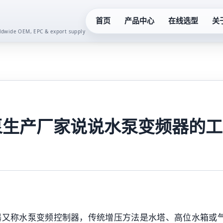
首页
产品中心
在线选型
关
orldwide OEM, EPC & export supply
化工泵系列
真空泵系
液下泵系列
齿轮油泵
多级泵系列
卫生泵系
泵生产厂家说说水泵变频器的工
隔膜泵系列
水泵控制
螺杆泵系列
二次供水
潜水泵系列
一体化预
器又称水泵变频控制器，传统增压方法是水塔、高位水箱或