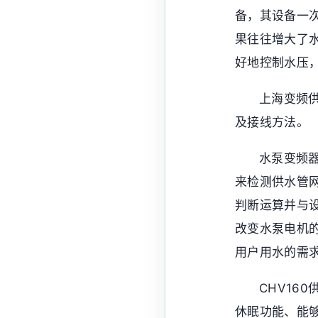
备，其设备一
果往往增大了
好地控制水压
上海变频
及接线方法。
水泵变频
来检测供水管
判断运算并与
改变水泵电机
用户用水的需
CHV16
休眠功能、能