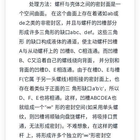
处理方法：螺杆与壳体之间的密封面是一
个空间曲面。 在这个曲面上存在着诸如ab或
de之类的非密封区，并且与螺杆的凹槽部分
形成许多三角形的缺口abc、def。这些三角
形 的缺口构成液体的通道，使主动螺杆凹槽
A与从动螺杆上的 凹槽B、C相连通。而凹槽
B、C又沿着自己的螺线绕向背面， 并分别和
背面的凹槽D、E相连通。由于在槽D、E与槽
F(它属 于另一头螺线)相衔接的密封面上，也
存在着类似于正面的三 角形缺口a’b’c’，所以
D、F、E也将相通。这样，凹槽ABCDEA也
就组成一个“∞” 形的密封空间(如采用单头螺
纹，则凹槽将顺轴向盘饶螺杆， 将吸排口贯
通，无法形成密封)。不难想象，在这样的螺
杆 上，将形成许多个独立的“∞”形密封空