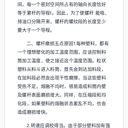
间，每一个密封空间所占有的轴向长度恰好
等于累杆的导程t。因此，为了使螺杆 能吸、
排油口分隔开来，螺杆的螺纹段的长度至少
要大于一个导程。
二、螺杆磨损五点原因1.每种塑料，都有
一个理想塑化的加工温度范围，应该控制料
筒加工温度，使之接近这个温度范围。粒状
塑料从料斗进入料筒，首先会到达加料段，
在加料段必然会出现干性磨擦，当这些塑料
受热不足，熔融不均时，很易造成料筒内壁
及螺杆表面磨损增大。同样，在压缩段和均
化段，如果塑料的熔融状态紊乱不均，也会
造成磨损增快。
2.转速应调校得当。由于部分塑料加有强