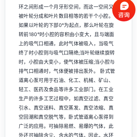
环之间形成一个月牙形空间，而这一空间又
被叶轮分成和叶片数目相等的若干个小腔。
如果以叶轮的下部0°为起点，那么叶轮在旋
转前180°时小腔的容积由小变大，且与端面
上的吸气口相通，此时气体被吸入，当吸气
终了时小腔则与吸气口隔绝;当叶轮继续旋转
时，小腔由大变小，使气体被压缩;当小腔与
排气口相通时，气体便被排出泵外。 卧式管
道离心泵可用于石油、化工、机械、矿山、
轻工、医药及食品等许多工业部门。在工业
生产的许多工艺过程中，如真空过滤、真空
引水、真空送料、真空蒸发、真空浓缩、真
空回潮和真空脱气等，卧式管道离心泵得到
广泛的应用。可抽除易燃、易爆的气体，此
外还可抽除含尘、含水的气体，因此，水环