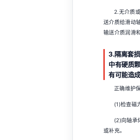
2.无介
送介质给滑动
输送介质润滑
3.隔离套
中有硬质
有可能造
正确维护
(1)检查
(2)向轴
或补充。