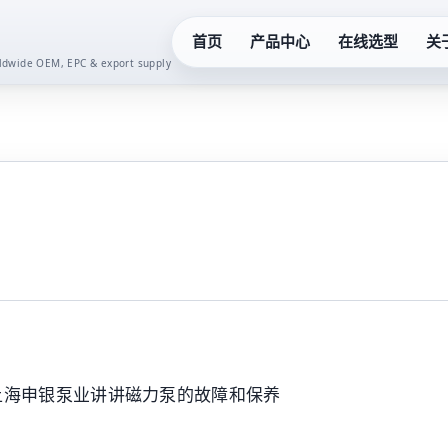
首页
产品中心
在线选型
关
orldwide OEM, EPC & export supply
化工泵系列
真空泵系
液下泵系列
齿轮油泵
多级泵系列
卫生泵系
隔膜泵系列
水泵控制
螺杆泵系列
二次供水
上海申银泵业讲讲磁力泵的故障和保养
潜水泵系列
一体化预