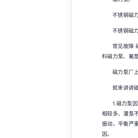
不锈钢磁
不锈钢磁
常见故障
料磁力泵、氟
磁力泵厂
就来讲讲
1.磁力
相较多、灌泵
振动，平衡严
因。