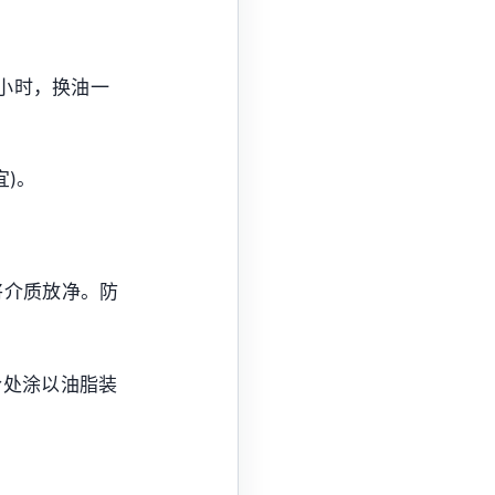
0小时，换油一
宜)。
将介质放净。防
合处涂以油脂装