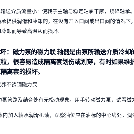
质或输送介质流量小：使转子主轴与稳定轴承干摩，烧碎轴承
轴承提供润滑和冷却的，在没有开入口阀或出口阀的情况下
和冷却而导致高温从而损坏。
损坏：磁力泵的磁力联 轴器是由泵所输送介质冷却
颗粒，很容易造成隔离套划伤或划穿，有时如果维
成隔离套的损坏。
保养不锈钢磁力泵
磁力泵管路及结合处有无松动现象。用手转动磁力泵，试看磁
承体内加入轴承润滑机油，观察油位应在油标的中心线处，润