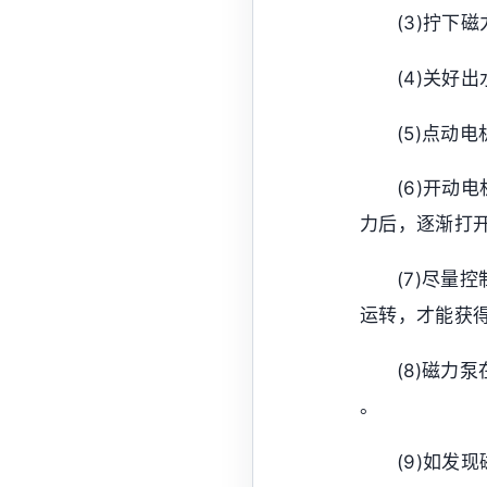
(3)拧下
(4)关好
(5)点动
(6)开
力后，逐渐打
(7)尽量
运转，才能获
(8)磁力
。
(9)如发