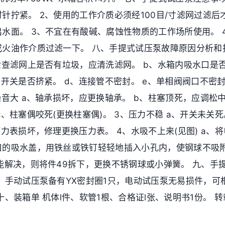
针拧紧。 2、使用的工作介质必须经100目/寸滤网过滤后
水面。 3、不宜在有酸碱、腐蚀性物质的工作场所使用。 
火油作介质过滤一下。 八、手提式试压泵故障原因分析和排
检查滤网上是否有垃圾，应清洗滤网。 b、水箱内吸水口是
、开关是否挤紧。 d、连接管不密封。 e、单相阀阀口不密
噪音大 a、轴承损坏，应更换轴承。 b、柱塞顶死，应调松
c、柱塞偶咬死(更换柱塞偶)。 3、压力不稳 a、开关未关死
压力表损坏，修理更换压力表。 4、水吸不上来(见图) a、
口的吸水盖，用铁丝或铁钉轻轻地插入小孔内，使钢球不吸
能解决，则将件49拆下，更换不锈钢球或小弹簧。 九、手
，手动试压泵备有YX密封圈1只，电动试压泵无易损件，可
十、装箱单 机体l件、软管1根、合格证l张、说明书1份。 