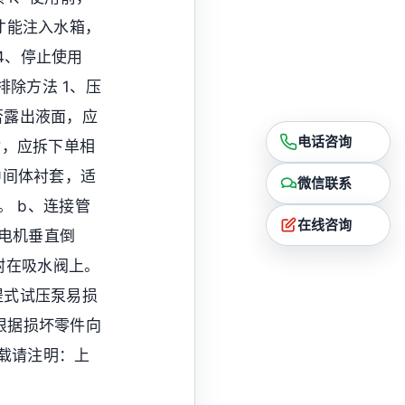
才能注入水箱，
4、停止使用
除方法 1、压
否露出液面，应
电话咨询
封，应拆下单相
中间体衬套，适
微信联系
。 b、连接管
在线咨询
将电机垂直倒
附在吸水阀上。
提式试压泵易损
根据损坏零件向
转载请注明：上