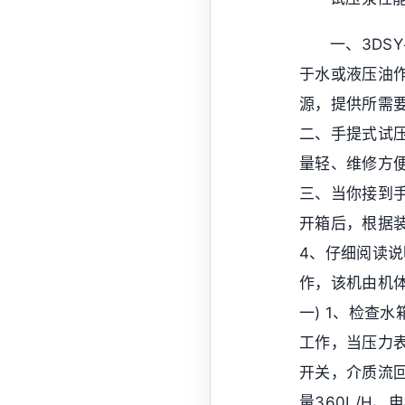
一、3DS
于水或液压油
源，提供所需
二、手提式试
量轻、维修方
三、当你接到手
开箱后，根据
4、仔细阅读说
作，该机由机
一) 1、检查
工作，当压力
开关，介质流回
量360L/H