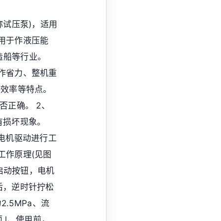
称试压泵)，适用
用于作液压能
造船等行业。
作省力、整机重
作效率等特点。
否正确。 2、
有损坏现象。
电机驱动进行工
工作原理(见图
按启动按钮，电机
后，逆时针拧松
.5MPa、流
 l、使用前，