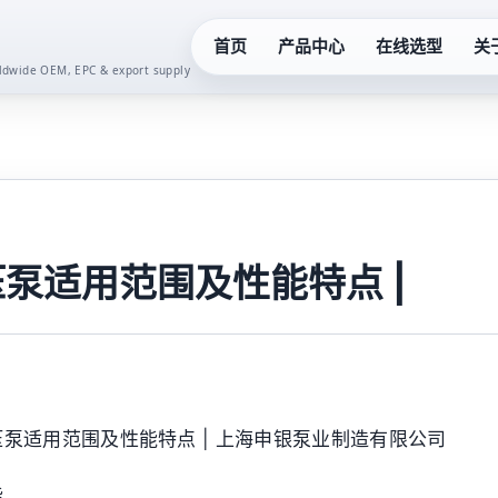
首页
产品中心
在线选型
关
orldwide OEM, EPC & export supply
化工泵系列
真空泵系
液下泵系列
齿轮油泵
多级泵系列
卫生泵系
泵适用范围及性能特点 |
隔膜泵系列
水泵控制
螺杆泵系列
二次供水
泵适用范围及性能特点 | 上海申银泵业制造有限公司
潜水泵系列
一体化预
能