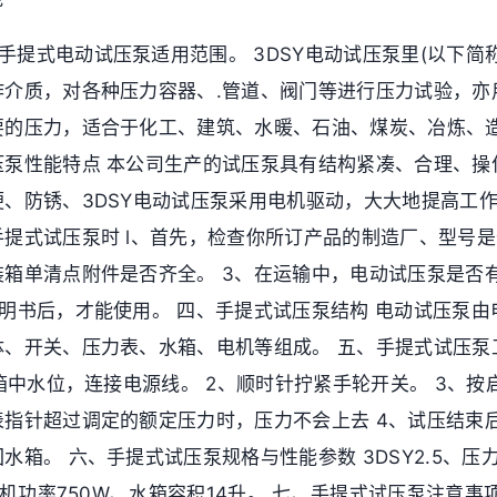
Y手提式电动试压泵适用范围。 3DSY电动试压泵里(以下简
作介质，对各种压力容器、.管道、阀门等进行压力试验，亦
要的压力，适合于化工、建筑、水暖、石油、煤炭、冶炼、
压泵性能特点 本公司生产的试压泵具有结构紧凑、合理、操
便、防锈、3DSY电动试压泵采用电机驱动，大大地提高工
提式试压泵时 l、首先，检查你所订产品的制造厂、型号是
装箱单清点附件是否齐全。 3、在运输中，电动试压泵是否
明书后，才能使用。 四、手提式试压泵结构 电动试压泵由
体、开关、压力表、水箱、电机等组成。 五、手提式试压泵
水箱中水位，连接电源线。 2、顺时针拧紧手轮开关。 3、
表指针超过调定的额定压力时，压力不会上去 4、试压结束
水箱。 六、手提式试压泵规格与性能参数 3DSY2.5、压力2
、电机功率750W、水箱容积14升。 七、手提式试压泵注意事项