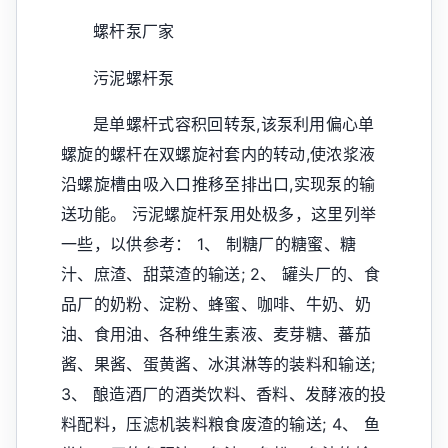
螺杆泵厂家
污泥螺杆泵
是单螺杆式容积回转泵,该泵利用偏心单
螺旋的螺杆在双螺旋衬套内的转动,使浓浆液
沿螺旋槽由吸入口推移至排出口,实现泵的输
送功能。 污泥螺旋杆泵用处极多，这里列举
一些，以供参考： 1、 制糖厂的糖蜜、糖
汁、庶渣、甜菜渣的输送; 2、 罐头厂的、食
品厂的奶粉、淀粉、蜂蜜、咖啡、牛奶、奶
油、食用油、各种维生素液、麦芽糖、蕃茄
酱、果酱、蛋黄酱、冰淇淋等的装料和输送;
3、 酿造酒厂的酒类饮料、香料、发酵液的投
料配料，压滤机装料粮食废渣的输送; 4、 鱼