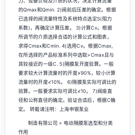
力、设备负荷及介质的状况，决定计算流量
的Qmax和Qmin. 2)阀前后压差的确定。根据
已选择的阀流量特性及系统特点选定S(阻力
系数)，再确定计算压差。 3)计算Cv。根据
所调节的介质选择合适的计算公式和图表，
求得Cmax和Cmin. 4)选用Cv。根据Cmax,
在所选择的产品标准系列中选取>Cmax且与
其较接近的一级C. 5)隔膜泵开度验算。一般
要求较大计算流量时的开度≯90%，较小计算
流量时的开度≮10%。 6)隔膜泵实际可调比的
验算。一般要求实际可调比≮10。 7)阀座直
径和公称直径的确定。验证合适后，根据C确
定。 转载请注明：上海申银泵业
制造有限公司 » 电动隔膜泵选型和分类
作用