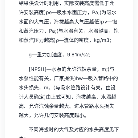
结果供设计时利用，实际安装高度需低于允
许安装高度)pe—吸水水面压力，Pa;(为吸水
水面的大气压，海拔越高大气压越低)pv—饱
和蒸汽压力，Pa;(与水温有关，水温越高，饱
和蒸汽压力越高)ρ—流体的密度，kg/m3;
g—重力加速度，9.81m/s2;
[NPSH]—水泵的允许汽蚀余量，m;(与
水泵性能有关，厂家提供)hw—吸入管路中的
水头损失，m。(与吸水管路设计有关，由设
计人员确定)由上式可知，海拔越高、水温越
高、允许汽蚀余量越大、进水管路水头损失
越大，允许几何安装高度越小。
不同海拔时的大气及对应的水头高度见下