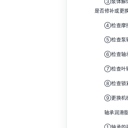
③泵体解
是否修补或更
④检查摩
⑤检查泵
⑥检查轴
⑦检查叶
⑧检查锁
⑨更换机
轴承润滑
①轴承的