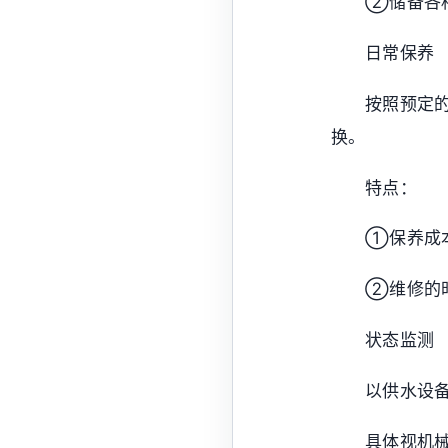
②储备各
日常保养
按照预定
换。
特点：
①保养成
②维修的
状态监测
以供水设
具体视机