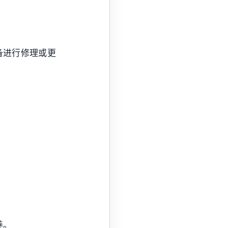
备进行修理或更
。
养。