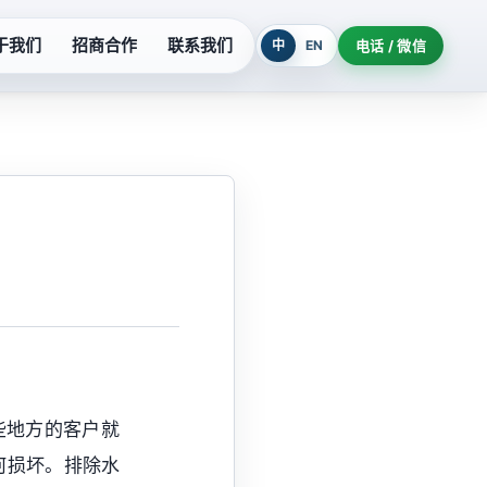
于我们
招商合作
联系我们
中
EN
电话 / 微信
列
污水提升设备
系列
玻璃钢泵系列
列
氟塑料泵系列
柜
隔油提升设备
机组
耐酸泵系列
些地方的客户就
制泵站
深井泵系列
何损坏。排除水