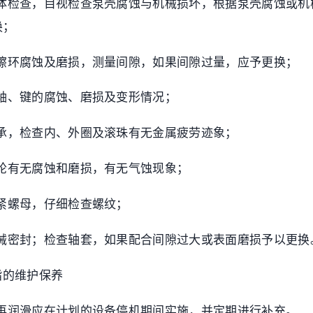
体检查，目视检查泵壳腐蚀与机械损坏，根据泵壳腐蚀或机
换；
擦环腐蚀及磨损，测量间隙，如果间隙过量，应予更换；
轴、键的腐蚀、磨损及变形情况；
承，检查内、外圈及滚珠有无金属疲劳迹象；
轮有无腐蚀和磨损，有无气蚀现象；
紧螺母，仔细检查螺纹；
械密封；检查轴套，如果配合间隙过大或表面磨损予以更换
脂的维护保养
再润滑应在计划的设备停机期间实施，并定期进行补充。