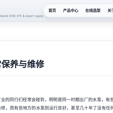
首页
产品中心
在线选型
关
orldwide OEM, EPC & export supply
化工泵系列
真空泵系
液下泵系列
齿轮油泵
多级泵系列
卫生泵系
常保养与维修
隔膜泵系列
水泵控制
螺杆泵系列
二次供水
行业的同行们经常会碰到，明明是同一时期出厂的水泵，有
潜水泵系列
一体化预
维修，而有些地方的水泵则运行良好，甚至几十年了没有任