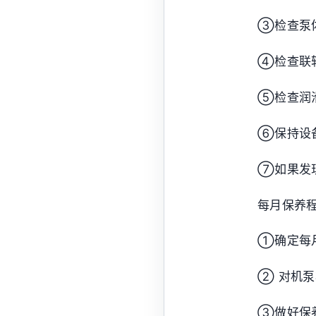
③检查泵
④检查联
⑤检查润
⑥保持设
⑦如果发
每月保养
①确定每
② 对机
③做好保