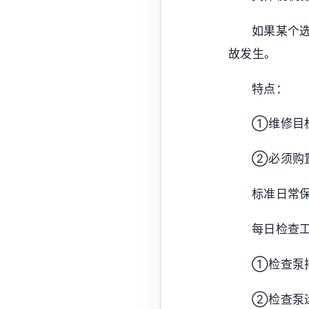
如果某个
故发生。
特点：
①维修目
②必须购
标准日常
每日检查
①检查泵
②检查泵