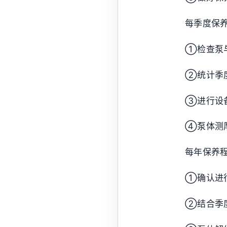
每季度保
①检查泵与
②统计季
③进行设
④泵体测
每年保养
①确认进
②结合季