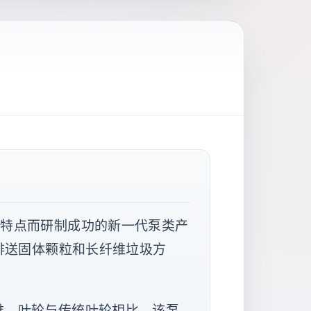
用特点而研制成功的新一代泵类产
排送固体颗粒和长纤维垃圾方
维。叶轮与传统叶轮相比，该泵