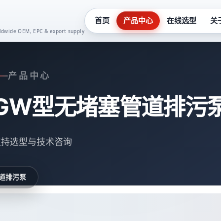
首页
产品中心
在线选型
关
orldwide OEM, EPC & export supply
化工泵系列
真空泵系
产品中心
液下泵系列
齿轮油泵
GW型无堵塞管道排污
多级泵系列
卫生泵系
隔膜泵系列
水泵控制
支持选型与技术咨询
螺杆泵系列
二次供水
道排污泵
潜水泵系列
一体化预