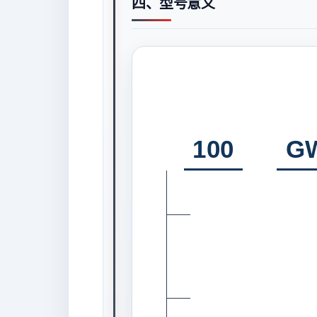
四、型号意义
100
G