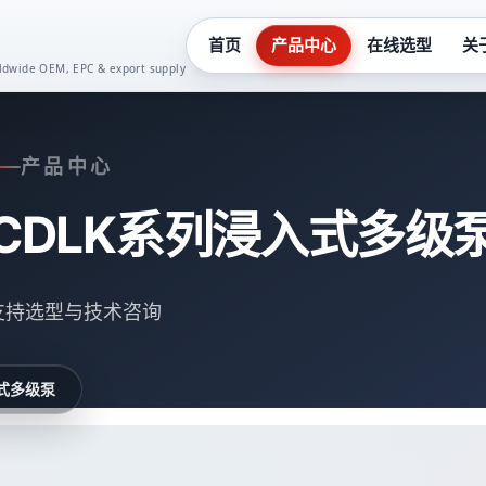
首页
产品中心
在线选型
关
orldwide OEM, EPC & export supply
化工泵系列
真空泵系
产品中心
液下泵系列
齿轮油泵
CDLK系列浸入式多级
多级泵系列
卫生泵系
隔膜泵系列
水泵控制
支持选型与技术咨询
螺杆泵系列
二次供水
入式多级泵
潜水泵系列
一体化预