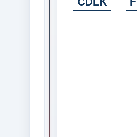
CDLK
F