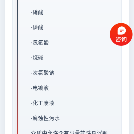
·硝酸
·磷酸
·氢氟酸
·烧碱
·次氯酸钠
·电镀液
·化工废液
·腐蚀性污水
介质中允许含有少量软性悬浮颗