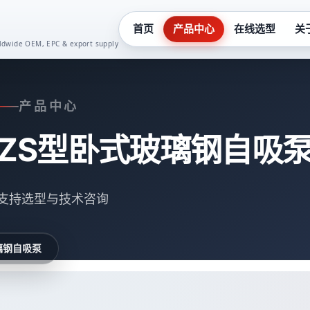
首页
产品中心
在线选型
关
orldwide OEM, EPC & export supply
化工泵系列
真空泵系
产品中心
液下泵系列
齿轮油泵
ZS型卧式玻璃钢自吸
多级泵系列
卫生泵系
隔膜泵系列
水泵控制
支持选型与技术咨询
螺杆泵系列
二次供水
璃钢自吸泵
潜水泵系列
一体化预